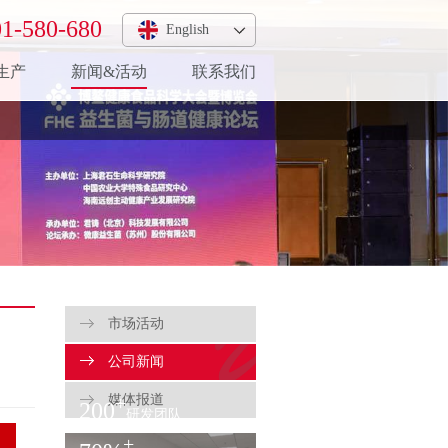
1-580-680
English
生产
新闻&活动
联系我们
市场活动
公司新闻
媒体报道
+
200
研发团队
+