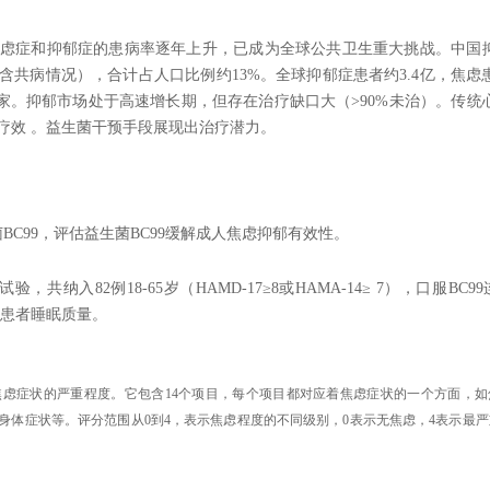
虑症和抑郁症的患病率逐年上升，已成为全球公共卫生重大挑战。中国
0万‌（含共病情况），合计占人口比例约13%。全球抑郁症患者约‌3.4亿‌，焦虑
国家。抑郁市场处于高速增长期，但存在‌治疗缺口大（>90%未治）‌。传统
疗效 。益生菌干预手段展现出治疗潜力。
菌BC99，评估益生菌BC99缓解成人焦虑抑郁有效性。
共纳入82例18-65岁（HAMD-17≥8或HAMA-14≥ 7），口服BC99
善患者睡眠质量。
虑症状的严重程度。它包含14个项目，每个项目都对应着焦虑症状的一个方面，如
身体症状等。评分范围从0到4，表示焦虑程度的不同级别，0表示无焦虑，4表示最严