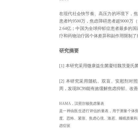
在现代社会快节奏、高压力的环境下，焦
患者约‌9500万‌，焦虑障碍患者超‌900
2.64亿‌；中国为全球抑郁症患者最多的
疗和药物治疗因个体差异和副作用限制了
研究摘要
[1] 本研究采用微康益生菌凝结魏茨曼氏
[2] 本研究采用随机、双盲、安慰剂对照试验，
周，发现BC99能有效缓解焦虑抑郁、改
HAMA，汉密尔顿焦虑量表
是一种由医生进行评估的量表，用于测量个体焦
度、恐怖、紧张、焦虑心境、激惹、睡眠质量和
虑症状