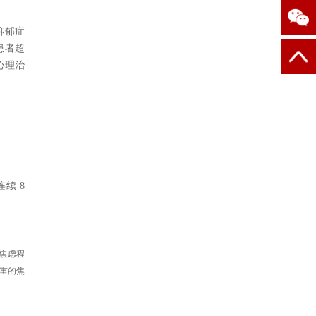
抑郁症
患者超‌
心理治
连续 8
焦虑程
重的焦