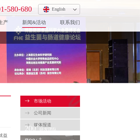
1-580-680
English
生产
新闻&活动
联系我们
市场活动
公司新闻
媒体报道
+
200
研发团队
就益
+