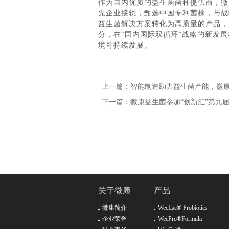
作为国内优质的益生菌菌种提供商，微
先企业接轨，甄选中国专利菌株，与战
益生菌解决方案转化为高质量的产品，
分，在“国内国际双循环”战略的新发
境可持续发展。
上一篇：智能制造助力益生菌产能，微
下一篇：微康益生菌参加“创新汇”第九
关于微康
产品
微康简介
WecLac® Probiotics
企业荣誉
WecPro®Formula