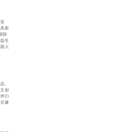
术实
家高新
国际
在益生
为国人
食品、
自主创
伙伴们
南京建
库