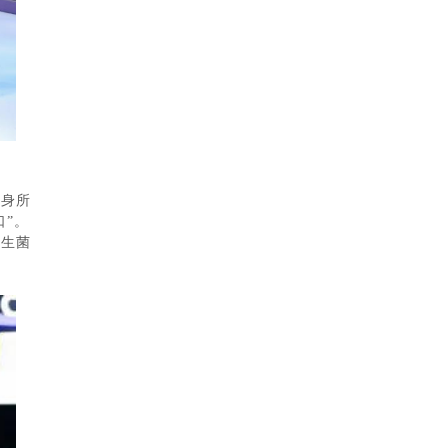
自身所
口”。
益生菌