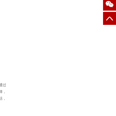
通过
障，
活，