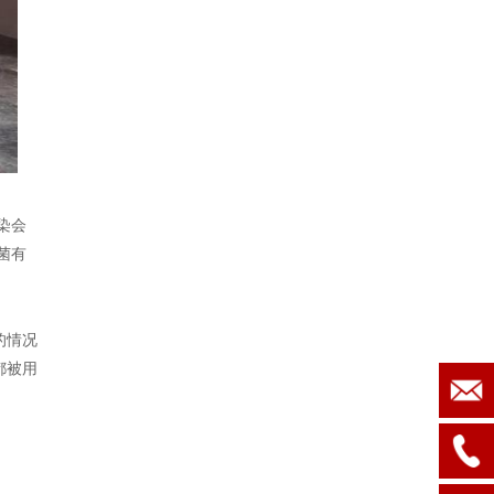
染会
菌有
的情况
都被用