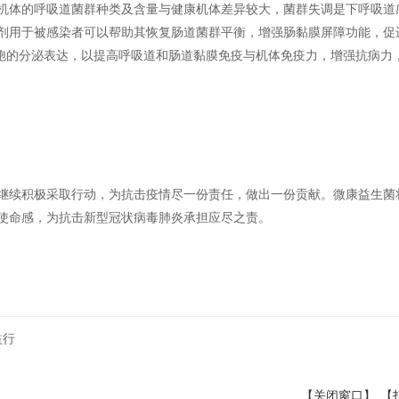
机体的呼吸道菌群种类及含量与健康机体差异较大，菌群失调是下呼吸道
剂用于被感染者可以帮助其恢复肠道菌群平衡，增强肠黏膜屏障功能，促
细胞的分泌表达，以提高呼吸道和肠道黏膜免疫与机体免疫力，增强抗病力
继续积极采取行动，为抗击疫情尽一份责任，做出一份贡献。微康益生菌
使命感，为抗击新型冠状病毒肺炎承担应尽之责。
益行
【关闭窗口】
【