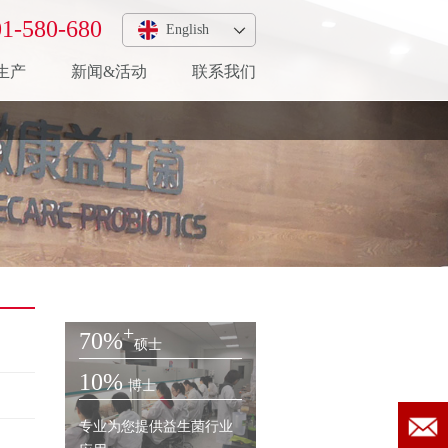
1-580-680
English
生产
新闻&活动
联系我们
+
200
研发团队
+
70%
硕士
10%
博士
专业为您提供益生菌行业
益生菌菌粉应用解决方案