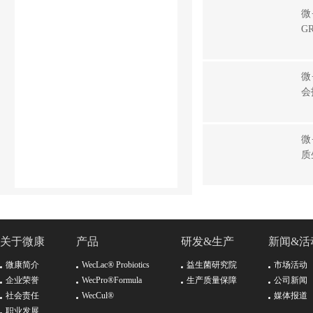
微
G
株
菌
重
微
菌
会
到
重
竞
微
质
生
芽
办
关于微康
产品
研发&生产
新闻&活
微康简介
WecLac® Probiotics
益生菌研究院
市场活动
企业荣誉
WecPro®Formula
生产质量保障
公司新闻
社会责任
WecCul®
媒体报道
职业发展